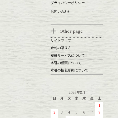
プライバシーポリシー
お問い合わせ
Other page
サイトマップ
金封の贈り方
短冊サービスについて
水引の種類について
水引の梱包形態について
2026年8月
日
月
火
水
木
金
土
1
2
3
4
5
6
7
8