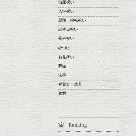
出産祝い
入学祝い
就職・栄転祝い
誕生日祝い
長寿祝い
心づけ
お見舞い
葬儀
法事
祝賀会・式典
素材
Ranking