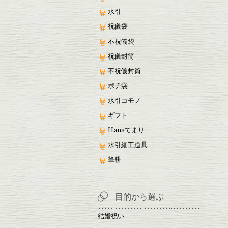
水引
祝儀袋
不祝儀袋
祝儀封筒
不祝儀封筒
ポチ袋
水引コモノ
ギフト
Hanaてまり
水引細工道具
筆耕
目的から選ぶ
結婚祝い