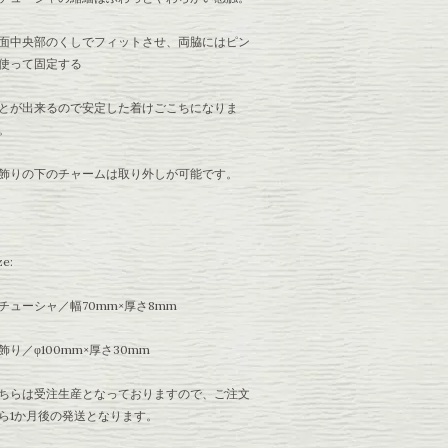
面中央部のくしでフィットさせ、両脇にはピン
使って固定する
とが出来るので安定した着けごこちになりま
。
飾りの下のチャームは取り外しが可能です。
ze:
チューシャ／幅70mm×厚さ8mm
飾り／φ100mm×厚さ30mm
ちらは受注生産となっておりますので、ご注文
ら1か月後の発送となります。