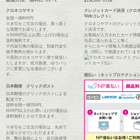
クロネコヤマト
クレジットカード決済（クロ
Webコレクト）
全国一律800円
※水引をご注文の場合、真っ直ぐ
クロネコヤマトのクレジット
な状態でお送りします。
ド決済です。
※5000円以上お買い上げの場合は
お客様が入力されたカード情
送料無料です。
当店に送られること無く、
※代金引換の場合は、別途代金引
さらにカード情報入力画面は
換手数料が掛かります。
化（SSL）で保護されていま
※原則クロネコヤマト便で発送い
たしますが、佐川急便、ゆうパッ
クに変更になる場合がございま
す。
後払い（ネットプロテクショ
日本郵便 クリックポスト
日本郵便のクリックポストによる
配送です。
送料全国一律250円。
1500円以上のお買い上げの場合は
送料無料とさせて頂きます。
※水引をご注文の場合は、丸めて
お送りさせていただきます。
尚、弊社負担により、佐川急便等