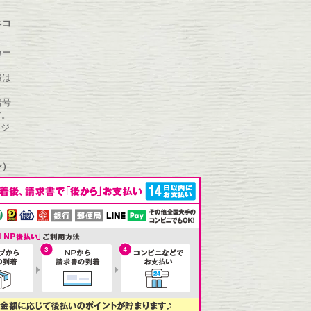
ネコ
カー
報は
暗号
す。
ン）