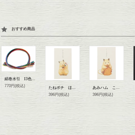
おすすめ商品
絹巻水引 13色5筋セット
770円(税込)
たねポチ ほんのきもち(ポチ袋）
あみハム こころばかり(ポチ袋）
396円(税込)
396円(税込)