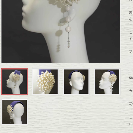
裏
を
こ
す
花
Si
カ
花
こ
か