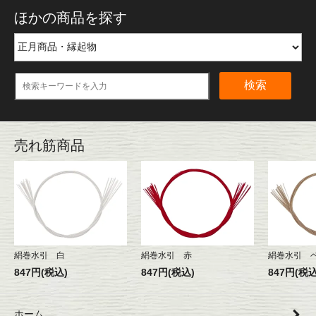
ほかの商品を探す
検索
売れ筋商品
絹巻水引 白
絹巻水引 赤
絹巻水引 
847円(税込)
847円(税込)
847円(税込
ホーム