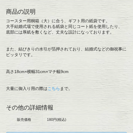
商品の説明
コースター用桐箱（大）に合う、ギフト用の紙袋です。
大手結婚式場で使用される紙袋と同じコート紙を使用したり、
底部には厚紙を敷くなど、丈夫な設計になっております。
また、結びきりの水引が箔押されており、結婚式などの御祝事に
ピッタリです。
高さ18cm×横幅31cm×マチ幅9cm
大量に御入り用の際は
こちら
まで。
その他の詳細情報
販売価格
180円(税込)