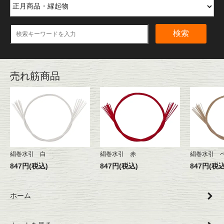
検索
売れ筋商品
絹巻水引 白
絹巻水引 赤
絹巻水引 
847円(税込)
847円(税込)
847円(税込
ホーム