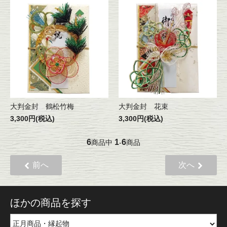
大判金封 鶴松竹梅
大判金封 花束
3,300円(税込)
3,300円(税込)
6
1
6
商品中
-
商品
前へ
次へ
ほかの商品を探す