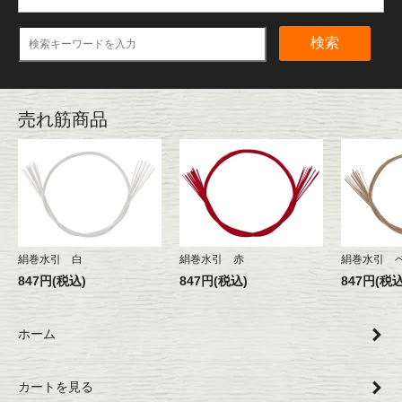
検索
売れ筋商品
絹巻水引 白
絹巻水引 赤
絹巻水引 
847円(税込)
847円(税込)
847円(税込
ホーム
カートを見る